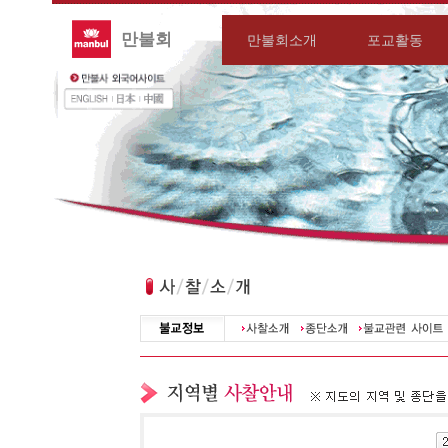
만불회
만불회소개
포교활동