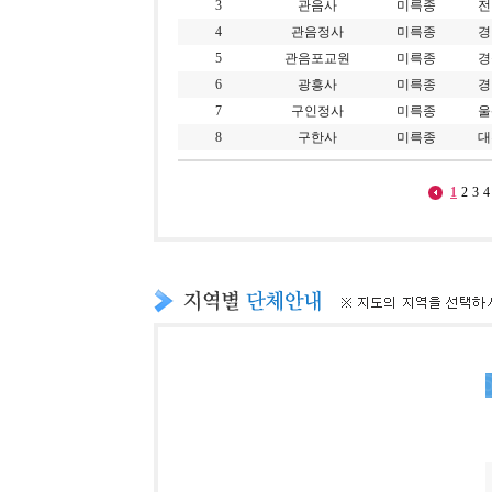
3
관음사
미륵종
전
4
관음정사
미륵종
경
5
관음포교원
미륵종
경
6
광흥사
미륵종
경
7
구인정사
미륵종
울
8
구한사
미륵종
대
1
2
3
4