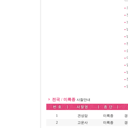
전국 / 미륵종
사찰안내
1
견성암
미륵종
경
2
고운사
미륵종
경