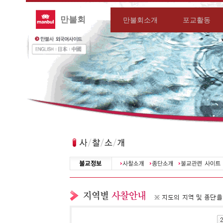
만불회
만불회소개
포교활동