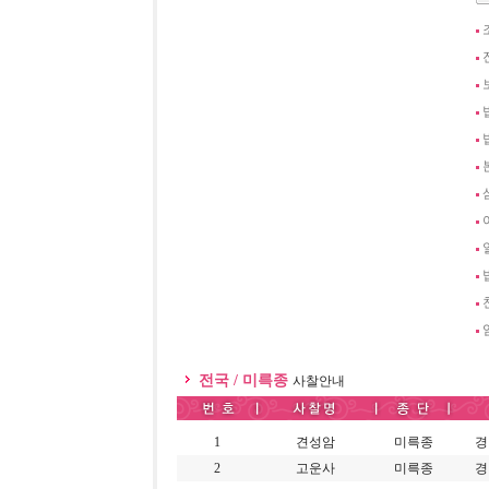
전국 / 미륵종
사찰안내
1
견성암
미륵종
경
2
고운사
미륵종
경