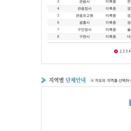
3
관음사
미륵종
전
4
관음정사
미륵종
경
5
관음포교원
미륵종
경
6
광흥사
미륵종
경
7
구인정사
미륵종
울
8
구한사
미륵종
대
1
2
3
4