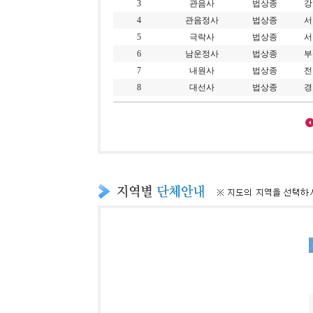
3
관음사
법상종
강
4
관음정사
법상종
서
5
극락사
법상종
서
6
남운정사
법상종
부
7
내원사
법상종
전
8
대선사
법상종
경