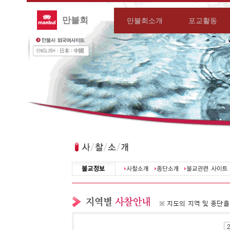
만불회
만불회소개
포교활동