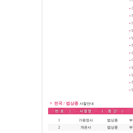
전국 / 법상종
사찰안내
1
가원정사
법상종
부
2
개운사
법상종
부