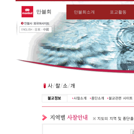
만불회
만불회소개
포교활동