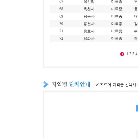
67
옥선암
미륵종
부
68
옥천사
미륵종
울
69
용운사
미륵종
대
70
용천사
미륵종
강
71
용호사
미륵종
부
72
용화사
미륵종
경
1
2
3
4