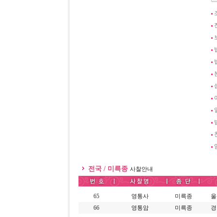
전국 / 미륵종
사찰안내
65
영통사
미륵종
울
66
영통암
미륵종
경