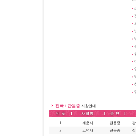
전국 / 관음종
사찰안내
1
개운사
관음종
광
2
고덕사
관음종
전