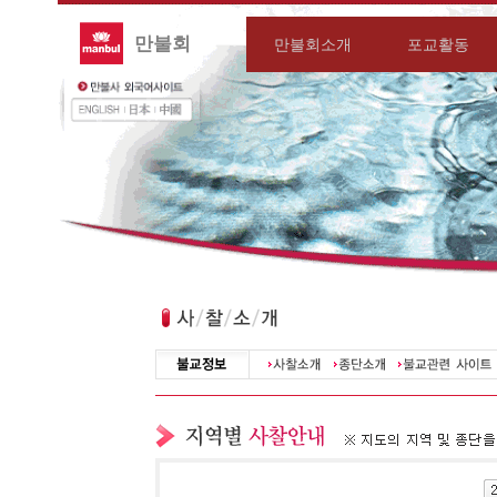
만불회
만불회소개
포교활동