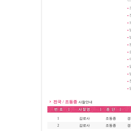
전국 / 조동종
사찰안내
1
감로사
조동종
경
2
감로사
조동종
경