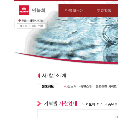
만불회
만불회소개
포교활동