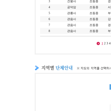
3
건봉사
조동종
경
4
공덕암
조동종
서
5
관룡사
조동종
부
6
관음사
조동종
강
7
관음사
조동종
경
8
관음사
조동종
부
1
2
3
4