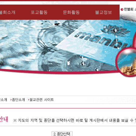
불회소개
포교활동
문화활동
불교정보