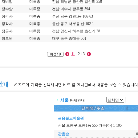
자비암
미륵종
전남 해남군 황산면 일신리 350
장수암
미륵종
전남 여수시 광무동 594
정각사
미륵종
부산 남구 감만1동 186-63
정각사
미륵종
울산 동구 서부동 산 102-1
정공사
미륵종
경남 양산시 하북면 초산리 38
정토원
미륵종
대구 동구 중대동 561
11
12
13
서울
단체안내
관음불교미술원
서울 도봉구 도봉1동 555 가든(아) 1-105
관음손
0