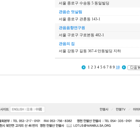
서울 종로구 수송동 5 동일빌딩
관음손 멋살림
서울 종로구 관훈동 143-1
관음음향연구원
서울 구로구 구로본동 482-1
관음의 집
서울 강동구 길동 367-4 만동빌딩 지하
1
2
3
4
5
6
7
8
9
10