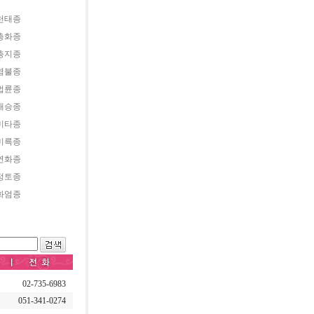
천태종
총화종
총지종
염불종
법륜종
대승종
미타종
미륵종
연화종
정토종
화엄종
02-735-6983
051-341-0274