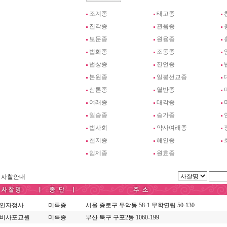
조계종
태고종
진각종
관음종
보문종
원융종
법화종
조동종
법상종
진언종
본원종
일붕선교종
삼론종
열반종
여래종
대각종
일승종
승가종
법사회
약사여래종
천지종
해인종
임제종
원효종
사찰안내
인자정사
미륵종
서울 종로구 무악동 58-1 무학연립 50-130
비사포교원
미륵종
부산 북구 구포2동 1060-199