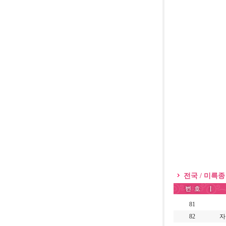
전국 / 미륵종
81
82
자