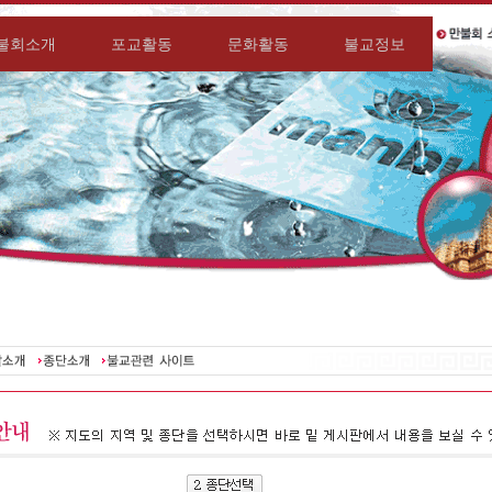
불회소개
포교활동
문화활동
불교정보