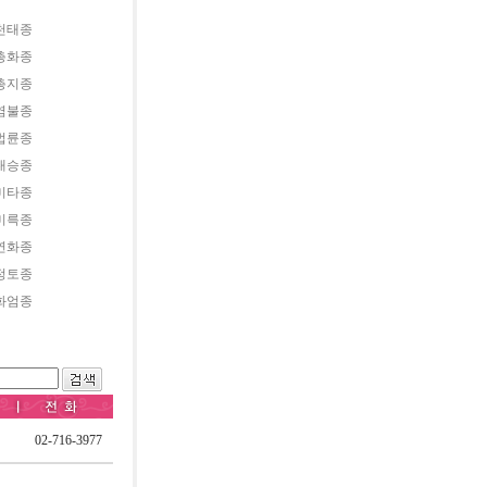
천태종
총화종
총지종
염불종
법륜종
대승종
미타종
미륵종
연화종
정토종
화엄종
02-716-3977