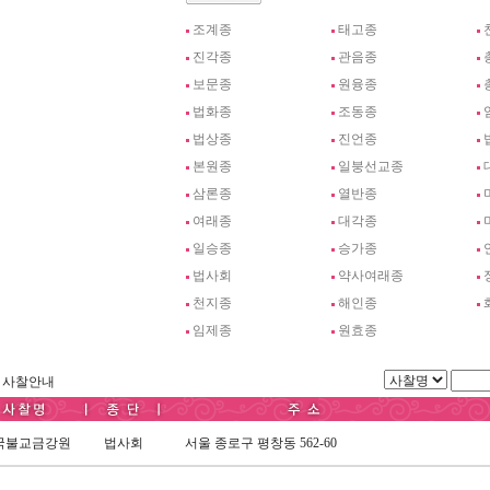
조계종
태고종
진각종
관음종
보문종
원융종
법화종
조동종
법상종
진언종
본원종
일붕선교종
삼론종
열반종
여래종
대각종
일승종
승가종
법사회
약사여래종
천지종
해인종
임제종
원효종
사찰안내
국불교금강원
법사회
서울 종로구 평창동 562-60