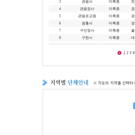
3
관음사
미륵종
전
4
관음정사
미륵종
경
5
관음포교원
미륵종
경
6
광흥사
미륵종
경
7
구인정사
미륵종
울
8
구한사
미륵종
대
1
2
3
4