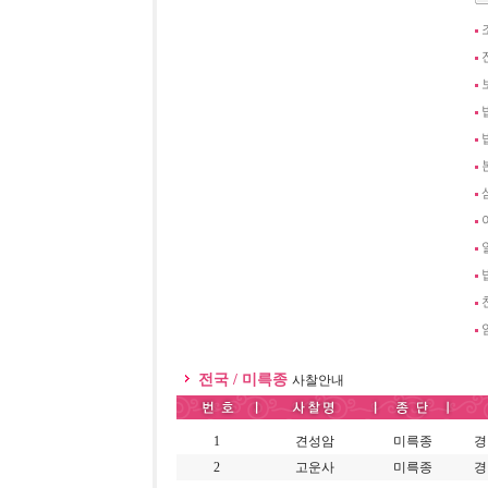
전국 / 미륵종
사찰안내
1
견성암
미륵종
경
2
고운사
미륵종
경