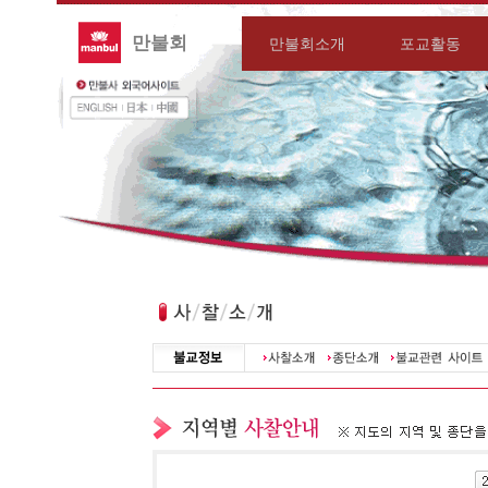
만불회
만불회소개
포교활동