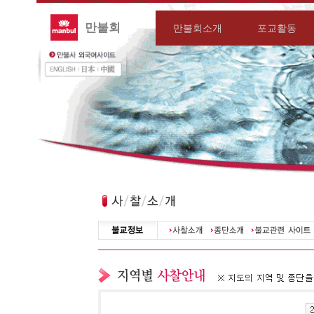
만불회
만불회소개
포교활동