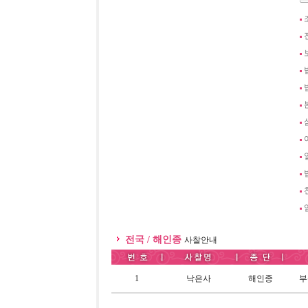
전국 / 해인종
사찰안내
1
낙은사
해인종
부