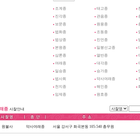
조계종
태고종
진각종
관음종
보문종
원융종
법화종
조동종
법상종
진언종
본원종
일붕선교종
삼론종
열반종
여래종
대각종
일승종
승가종
법사회
약사여래종
천지종
해인종
임제종
원효종
여래종
사찰안내
원불사
약사여래종
서울 강서구 화곡본동 105-540 총무원