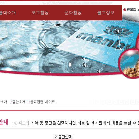
불회소개
포교활동
문화활동
불교정보