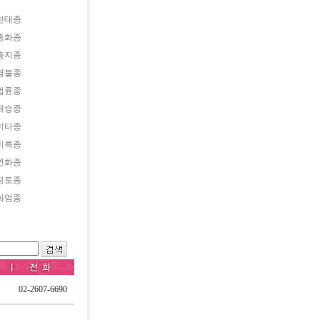
천태종
총화종
총지종
염불종
법륜종
대승종
미타종
미륵종
연화종
정토종
화엄종
02-2607-6690