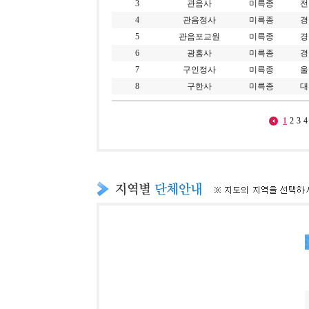
3
관음사
미륵종
전
4
관음정사
미륵종
경
5
관음포교원
미륵종
경
6
광흥사
미륵종
경
7
구인정사
미륵종
울
8
구한사
미륵종
대
1
2
3
4