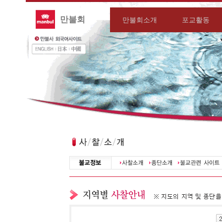
만불회
만불회소개
포교활동