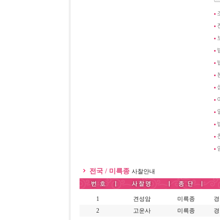
전국 / 미륵종
사찰안내
1
견성암
미륵종
경
2
고운사
미륵종
경