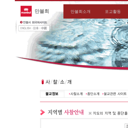
만불회
만불회소개
포교활동