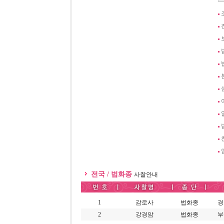
전국 / 법화종
사찰안내
1
감로사
법화종
경
2
강경암
법화종
부