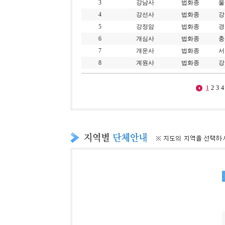
3
강남사
법화종
울
4
강선사
법화종
강
5
강정암
법화종
경
6
개심사
법화종
충
7
개운사
법화종
서
8
계원사
법화종
강
1
2
3
4