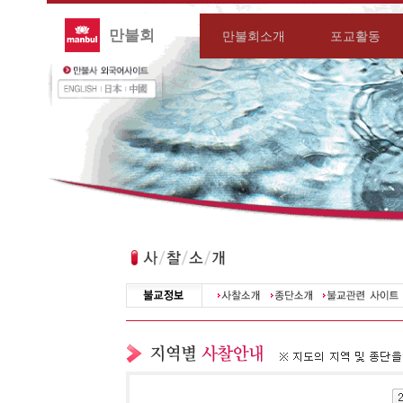
만불회
만불회소개
포교활동