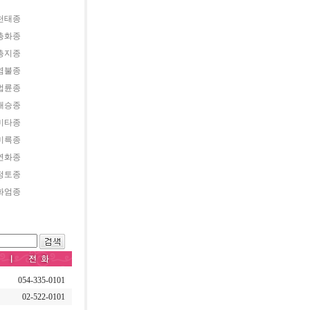
천태종
총화종
총지종
염불종
법륜종
대승종
미타종
미륵종
연화종
정토종
화엄종
054-335-0101
02-522-0101