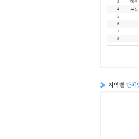
3
대구
4
부산
5
6
7
8