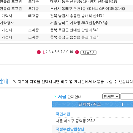
 만불회 포교원
조계종
대구시 동구 신천3동 19-4번지 신라빌딩1층
 만불회 포교원
조계종
부산시 동래구 온천1동 SK허브스카이103동14층
가덕사
태고종
전북 남원시 송동면 송내리 산143-1
가락정사
서울 송파구 가락동 88-3 인창B/D 6층
가산사
조계종
충북 옥천군 안내면 답양리 542
가섭사
조계종
충북 음성군 음성읍 용산리 산5
1
2
3
4
5
6
7
8
9
10
서울
단체안내
국민서관
서울 마포구 공덕동 257-3
국방부법당합창단