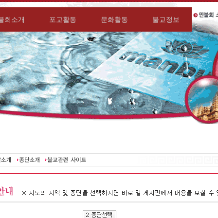
불회소개
포교활동
문화활동
불교정보