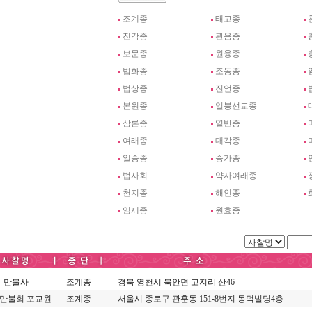
조계종
태고종
진각종
관음종
보문종
원융종
법화종
조동종
법상종
진언종
본원종
일붕선교종
삼론종
열반종
여래종
대각종
일승종
승가종
법사회
약사여래종
천지종
해인종
임제종
원효종
만불사
조계종
경북 영천시 북안면 고지리 산46
 만불회 포교원
조계종
서울시 종로구 관훈동 151-8번지 동덕빌딩4층