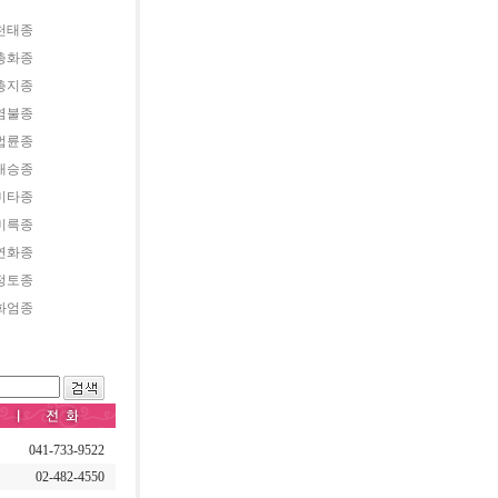
천태종
총화종
총지종
염불종
법륜종
대승종
미타종
미륵종
연화종
정토종
화엄종
041-733-9522
02-482-4550