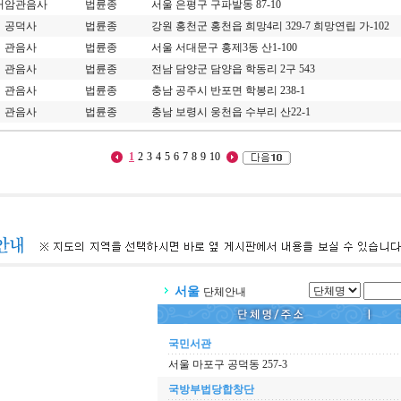
거암관음사
법륜종
서울 은평구 구파발동 87-10
공덕사
법륜종
강원 홍천군 홍천읍 희망4리 329-7 희망연립 가-102
관음사
법륜종
서울 서대문구 홍제3동 산1-100
관음사
법륜종
전남 담양군 담양읍 학동리 2구 543
관음사
법륜종
충남 공주시 반포면 학봉리 238-1
관음사
법륜종
충남 보령시 웅천읍 수부리 산22-1
1
2
3
4
5
6
7
8
9
10
서울
단체안내
국민서관
서울 마포구 공덕동 257-3
국방부법당합창단