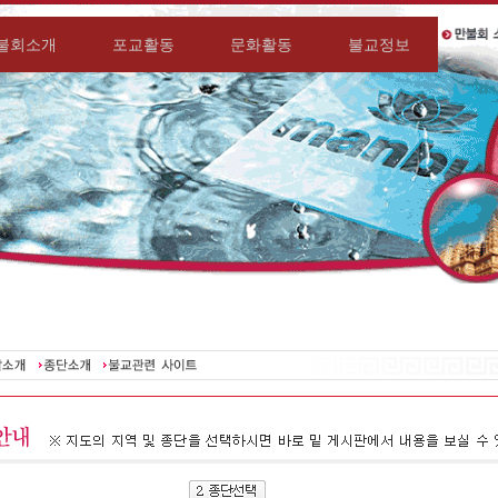
불회소개
포교활동
문화활동
불교정보