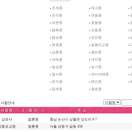
조계종
태고종
진각종
관음종
보문종
원융종
법화종
조동종
법상종
진언종
본원종
일붕선교종
삼론종
열반종
여래종
대각종
일승종
승가종
법사회
약사여래종
천지종
해인종
임제종
원효종
사찰안내
감로사
법륜종
충남 논산시 상월면 상도리 9-7
강동포교원
법륜종
서울 강동구 길동 458