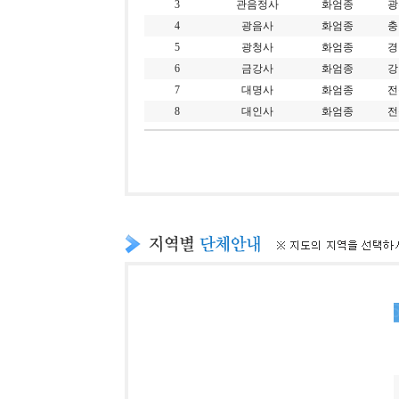
3
관음정사
화엄종
광
4
광음사
화엄종
충
5
광청사
화엄종
경
6
금강사
화엄종
강
7
대명사
화엄종
전
8
대인사
화엄종
전