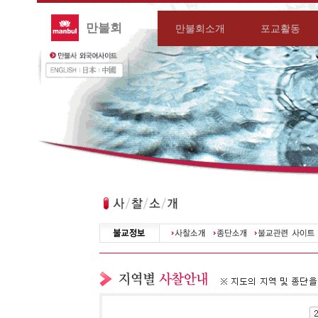
만불회
만불회소개
포교활동