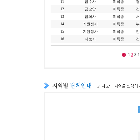
11
금수사
미륵종
경
12
금오암
미륵종
경
13
금화사
미륵종
서
14
기원정사
미륵종
부
15
기원정사
미륵종
인
16
나눔사
미륵종
경
1
2
3
4