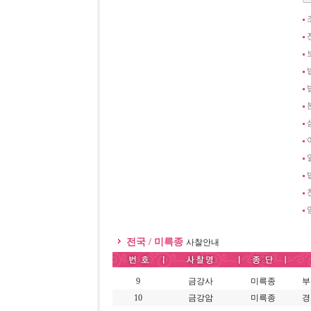
전국 / 미륵종
사찰안내
9
금강사
미륵종
부
10
금강암
미륵종
경