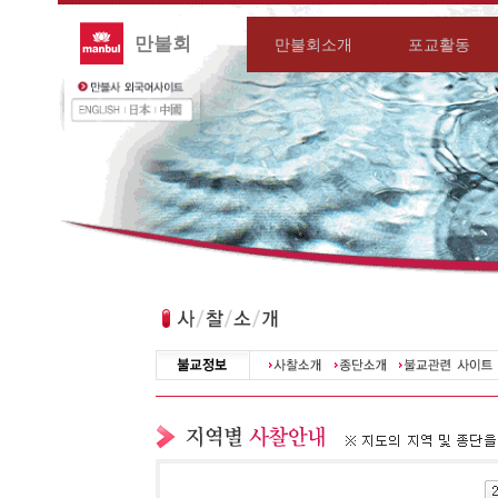
만불회
만불회소개
포교활동