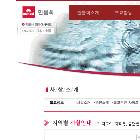
만불회
만불회소개
포교활동