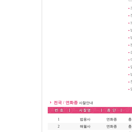
전국 / 연화종
사찰안내
1
법융사
연화종
충
2
해월사
연화종
충