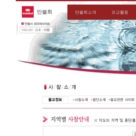
만불회
만불회소개
포교활동