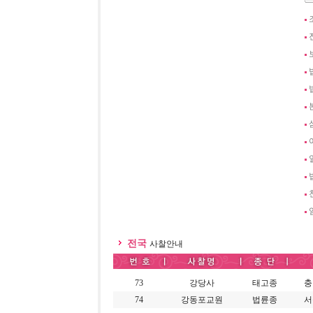
전국
사찰안내
73
강당사
태고종
충
74
강동포교원
법륜종
서