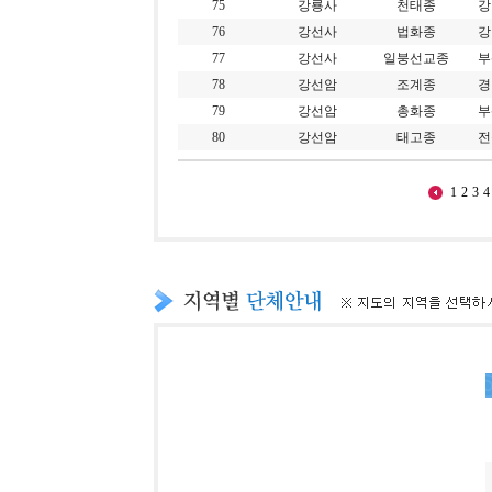
75
강룡사
천태종
강
76
강선사
법화종
강
77
강선사
일붕선교종
부
78
강선암
조계종
경
79
강선암
총화종
부
80
강선암
태고종
전
1
2
3
4