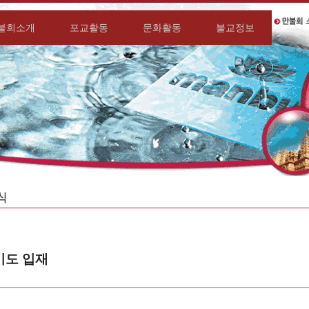
불회소개
포교활동
문화활동
불교정보
일기도 입재