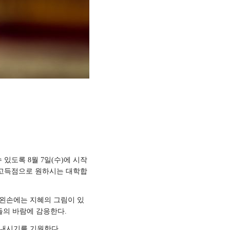
수 있도록
8
월
7
일
(
수
)
에 시작
 고득점으로 원하시는 대학합
왼손에는 지혜의 그림이 있
들의 바람에 감응한다.
 내시기를 기원한다
.