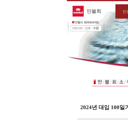
만불회
만
2024년 대입 100