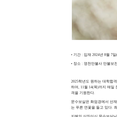
•
기간
:
입재
2024
년
8
월
7
일
•
장소
:
영천만불사 만불보전
2025
학년도 원하는 대학합격
하여
, 11
월
14(
목
)
까지 매일
격을 기원한다
.
문수보살은 화엄경에서 선재
는 푸른 연꽃을 들고 있다
.
최
지혜의 상징이신 문수보살님