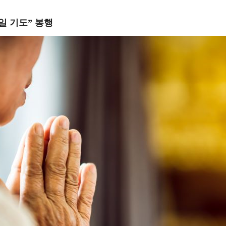
일 기도
”
봉행