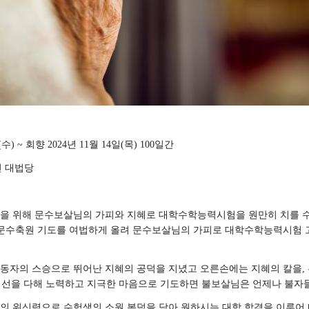
(
수
) ~
회향
2024
년
11
월
14
일
(
목
) 100
일간
 대법당
을 위해 문수보살님의 가피와 지혜로 대학수학능력시험을 원만히 치를 
 문수축원 기도를 여법하게 올려 문수보살님의 가피로 대학수학능력시험
동자의 스승으로 뛰어난 지혜의 공덕을 지녔고 오른손에는 지혜의 칼을
,
선을 다해 노력하고 지극한 마음으로 기도하면 불보살님은 언제나 불자
의 위신력으로 수험생의 소원 복덕을 담아 원하시는 대학 합격을 이루어