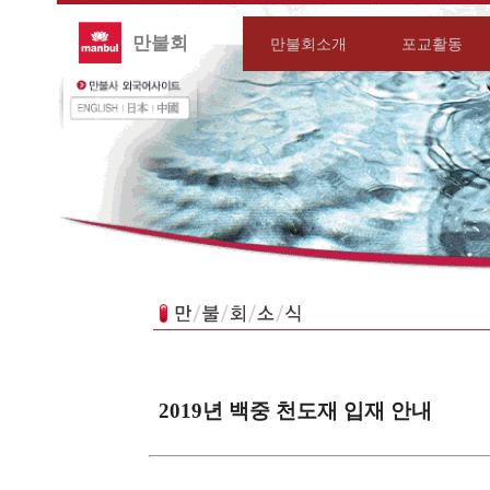
만불회
만불회소개
포교활동
2019년 백중 천도재 입재 안내