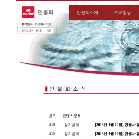
만불회
만불회소개
포교활동
번호
컨텐츠분류
정기법회
[2013년 4월 12일] 만불
216
정기법회
[2013년 4월 10일] 만불
215