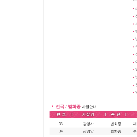
전국 / 법화종
사찰안내
33
광명사
법화종
제
34
광명암
법화종
부