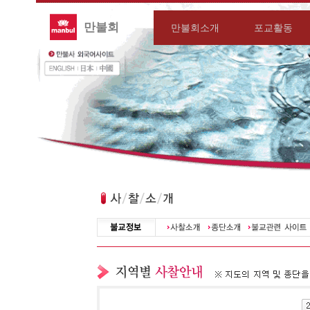
만불회
만불회소개
포교활동