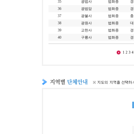
35
광법사
법화종
경
36
광법암
법화종
경
37
광불사
법화종
충
38
광원사
법화종
대
39
교헌사
법화종
경
40
구룡사
법화종
경
1
2
3
4