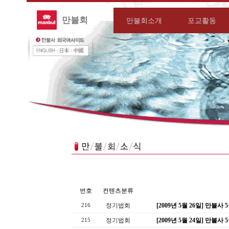
만불회
만불회소개
포교활동
번호
컨텐츠분류
정기법회
[2009년 5월 26일] 만불
216
정기법회
[2009년 5월 24일] 만불
215