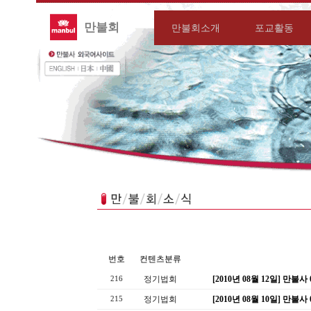
만불회
만불회소개
포교활동
번호
컨텐츠분류
정기법회
[2010년 08월 12일] 만불
216
정기법회
[2010년 08월 10일] 만불
215