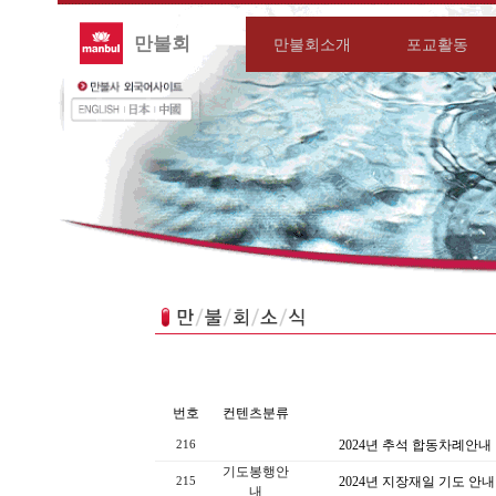
만불회
만불회소개
포교활동
번호
컨텐츠분류
2024년 추석 합동차례안내
216
기도봉행안
2024년 지장재일 기도 안내
215
내