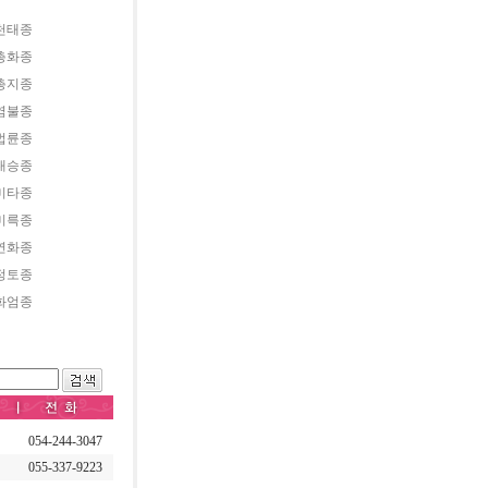
천태종
총화종
총지종
염불종
법륜종
대승종
미타종
미륵종
연화종
정토종
화엄종
054-244-3047
055-337-9223