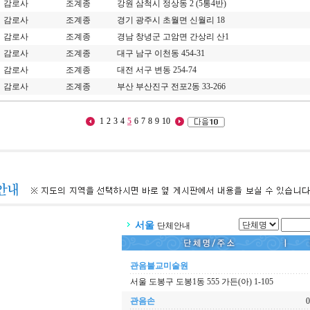
감로사
조계종
강원 삼척시 정상동 2 (5통4반)
감로사
조계종
경기 광주시 초월면 신월리 18
감로사
조계종
경남 창녕군 고암면 간상리 산1
감로사
조계종
대구 남구 이천동 454-31
감로사
조계종
대전 서구 변동 254-74
감로사
조계종
부산 부산진구 전포2동 33-266
1
2
3
4
5
6
7
8
9
10
서울
단체안내
관음불교미술원
서울 도봉구 도봉1동 555 가든(아) 1-105
관음손
0