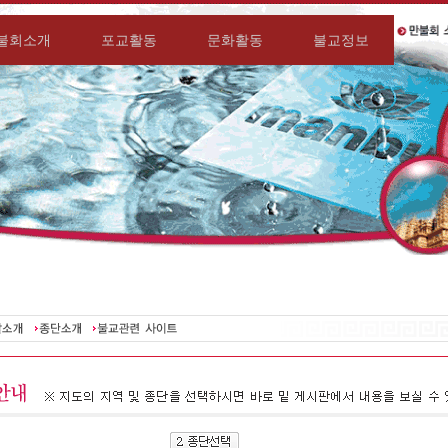
불회소개
포교활동
문화활동
불교정보