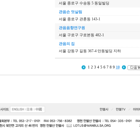
서울 종로구 수송동 5 동일빌딩
관음손 멋살림
서울 종로구 관훈동 143-1
관음음향연구원
서울 구로구 구로본동 482-1
관음의 집
서울 강동구 길동 367-4 만동빌딩 지하
1
2
3
4
5
6
7
8
9
10