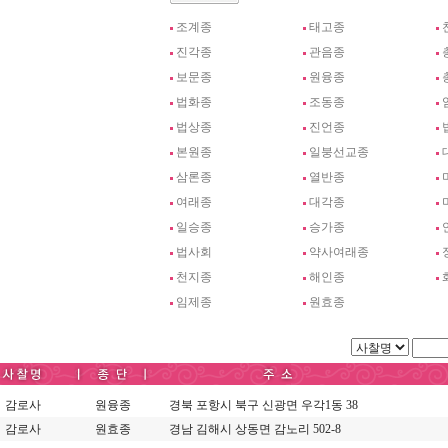
조계종
태고종
진각종
관음종
보문종
원융종
법화종
조동종
법상종
진언종
본원종
일붕선교종
삼론종
열반종
여래종
대각종
일승종
승가종
법사회
약사여래종
천지종
해인종
임제종
원효종
감로사
원융종
경북 포항시 북구 신광면 우각1동 38
감로사
원효종
경남 김해시 상동면 감노리 502-8