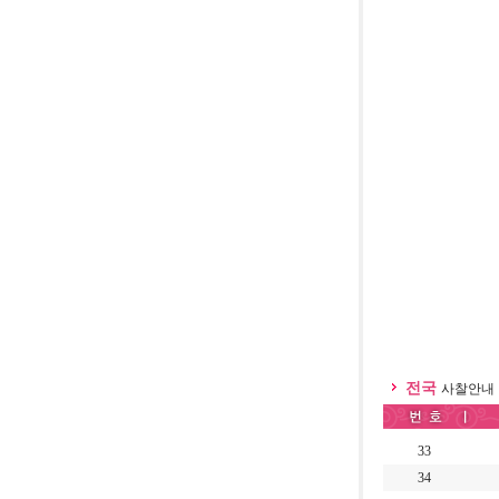
전국
사찰안내
33
34