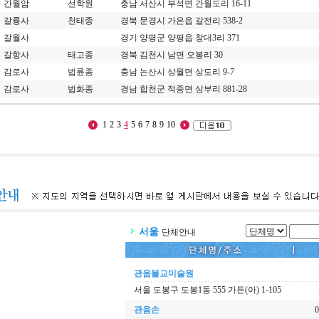
간월암
선학원
충남 서산시 부석면 간월도리 16-11
갈룡사
천태종
경북 문경시 가은읍 갈전리 538-2
갈월사
경기 양평군 양평읍 창대3리 371
갈항사
태고종
경북 김천시 남면 오봉리 30
감로사
법륜종
충남 논산시 상월면 상도리 9-7
감로사
법화종
경남 합천군 적중면 상부리 881-28
1
2
3
4
5
6
7
8
9
10
서울
단체안내
관음불교미술원
서울 도봉구 도봉1동 555 가든(아) 1-105
관음손
0