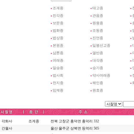
조계종
태고종
진각종
관음종
보문종
원융종
법화종
조동종
법상종
진언종
본원종
일붕선교종
삼론종
열반종
여래종
대각종
일승종
승가종
법사회
약사여래종
천지종
해인종
임제종
원효종
각화사
조계종
전북 고창군 흥덕면 흥덕리 332
간월사
울산 울주군 상북면 등억리 505