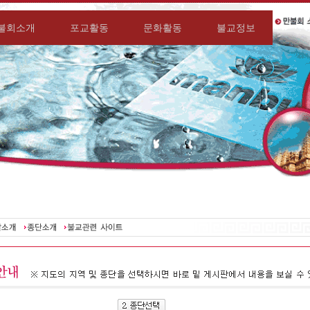
불회소개
포교활동
문화활동
불교정보