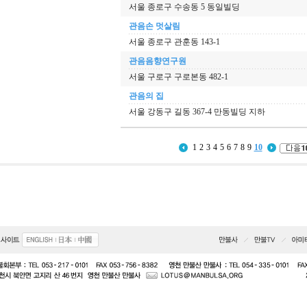
서울 종로구 수송동 5 동일빌딩
관음손 멋살림
서울 종로구 관훈동 143-1
관음음향연구원
서울 구로구 구로본동 482-1
관음의 집
서울 강동구 길동 367-4 만동빌딩 지하
1
2
3
4
5
6
7
8
9
10