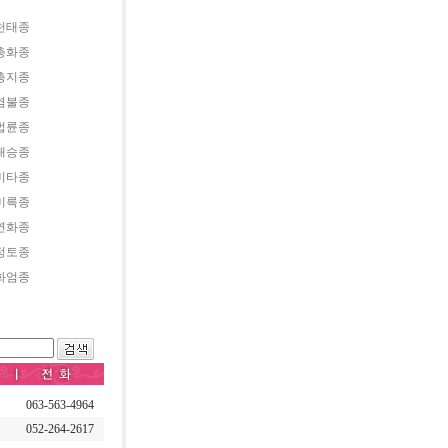
천태종
총화종
총지종
염불종
법륜종
대승종
미타종
미륵종
연화종
정토종
화엄종
063-563-4964
052-264-2617