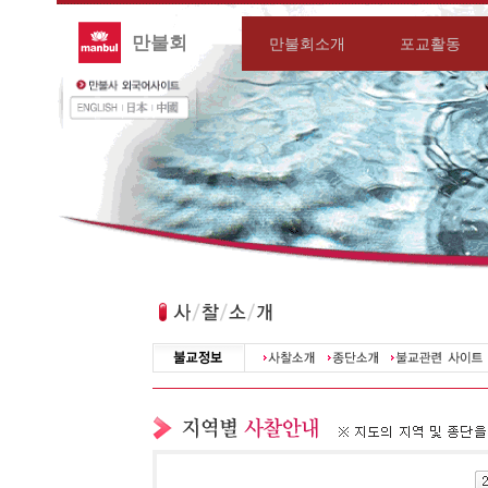
만불회
만불회소개
포교활동