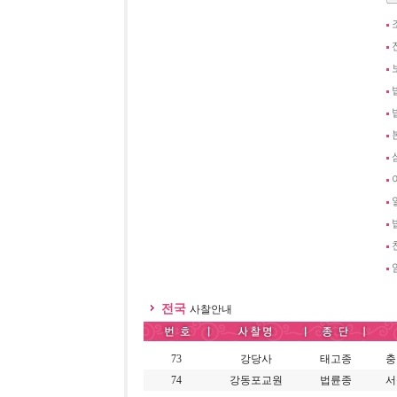
전국
사찰안내
73
강당사
태고종
충
74
강동포교원
법륜종
서