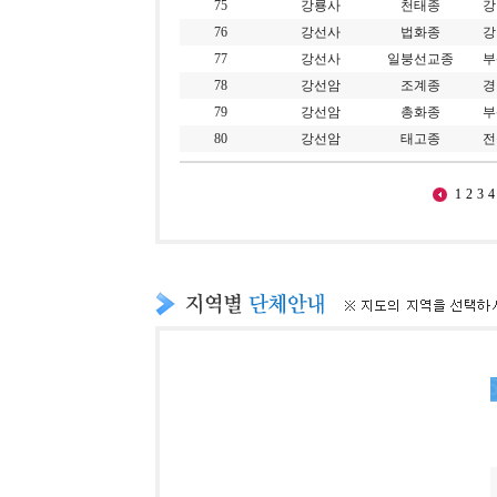
75
강룡사
천태종
강
76
강선사
법화종
강
77
강선사
일붕선교종
부
78
강선암
조계종
경
79
강선암
총화종
부
80
강선암
태고종
전
1
2
3
4