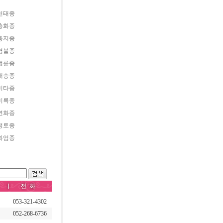
천태종
총화종
총지종
염불종
법륜종
대승종
미타종
미륵종
연화종
정토종
화엄종
053-321-4302
052-268-6736