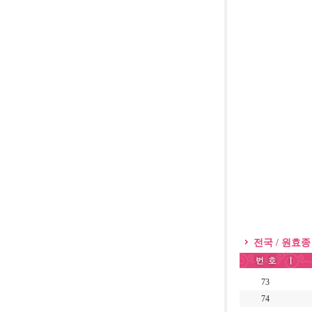
전국 / 원효종
73
74