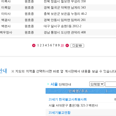
미륵사
원효종
전북 정읍시 칠보면 무성리 350
미륵암
원효종
경북 칠곡군 약목면 남계리 343
미타사
원효종
충북 보은군 보은읍 누청리 46-2
백광사
원효종
경북 안동시 임하면 임하리 261
백련사
원효종
대구 달서구 송현1동 2012-2
백우정사
원효종
경남 통영시 도산면 관덕리 408
1
2
3
4
5
6
7
8
9
10
서울
단체안내
21세기 한국불교사회봉사회
0
서울 서대문구 홍은3동 321-3 백련사
21세기불교연합