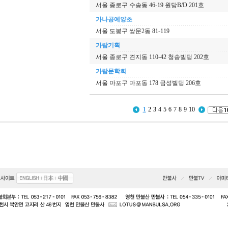
서울 종로구 수송동 46-19 원당B/D 201호
가나공예양초
서울 도봉구 쌍문2동 81-119
가람기획
서울 종로구 견지동 110-42 청송빌딩 202호
가람문학회
서울 마포구 마포동 178 금성빌딩 206호
1
2
3
4
5
6
7
8
9
10