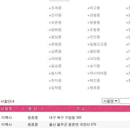
조계종
태고종
진각종
관음종
보문종
원융종
법화종
조동종
법상종
진언종
본원종
일붕선교종
삼론종
열반종
여래종
대각종
일승종
승가종
법사회
약사여래종
천지종
해인종
임제종
원효종
사찰안내
미륵사
원효종
대구 북구 구암동 369
미륵사
원효종
울산 울주군 웅촌면 곡천리 670