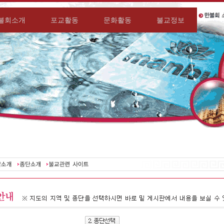
불회소개
포교활동
문화활동
불교정보