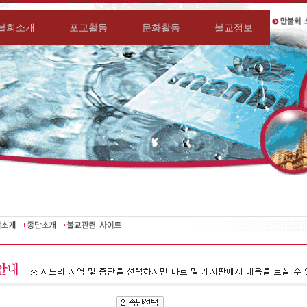
불회소개
포교활동
문화활동
불교정보