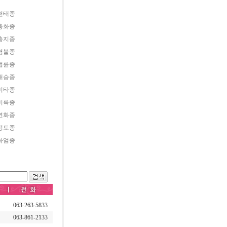
천태종
총화종
총지종
염불종
법륜종
대승종
미타종
미륵종
연화종
정토종
화엄종
063-263-5833
063-861-2133