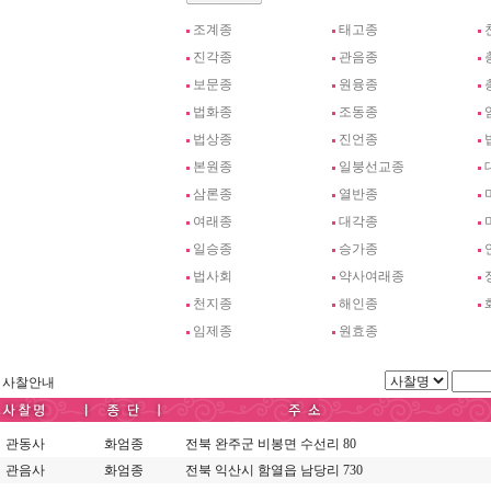
조계종
태고종
진각종
관음종
보문종
원융종
법화종
조동종
법상종
진언종
본원종
일붕선교종
삼론종
열반종
여래종
대각종
일승종
승가종
법사회
약사여래종
천지종
해인종
임제종
원효종
사찰안내
관동사
화엄종
전북 완주군 비봉면 수선리 80
관음사
화엄종
전북 익산시 함열읍 남당리 730