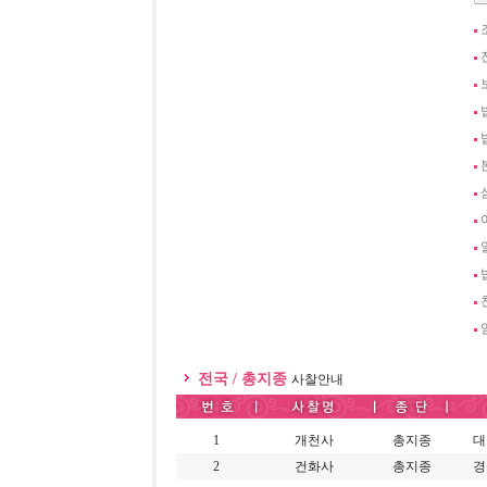
전국 / 총지종
사찰안내
1
개천사
총지종
대
2
건화사
총지종
경