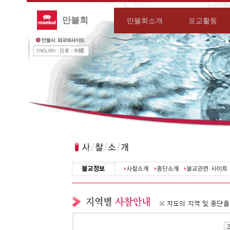
만불회
만불회소개
포교활동