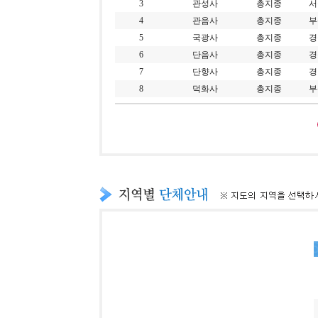
3
관성사
총지종
서
4
관음사
총지종
부
5
국광사
총지종
경
6
단음사
총지종
경
7
단향사
총지종
경
8
덕화사
총지종
부