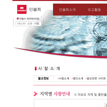
만불회
만불회소개
포교활동