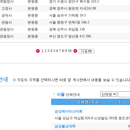
계림정사
본원종
경기 수원시 장안구 북수동 333-1
고경사
본원종
경북 영주시 평은면 지곡2리 89
공덕사
본원종
서울 송파구 가락동 19-5
관음사
본원종
서울 중랑구 면목1동 546-3
관음정사
본원종
경북 상주시 외답동 130
관음정사
본원종
부산 영도구 영선동 4가 396
1
2
3
4
5
6
7
8
9
10
서울
단체안내
금강메아리산악회
서울 강남구 역삼동 820-8 신성빌딩 303호 웅진코
금강불교대학
0