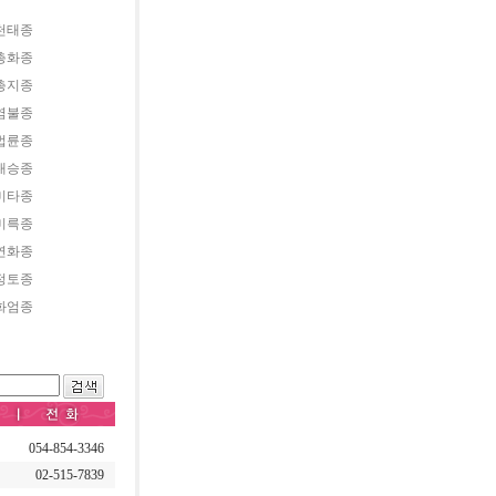
천태종
총화종
총지종
염불종
법륜종
대승종
미타종
미륵종
연화종
정토종
화엄종
054-854-3346
02-515-7839