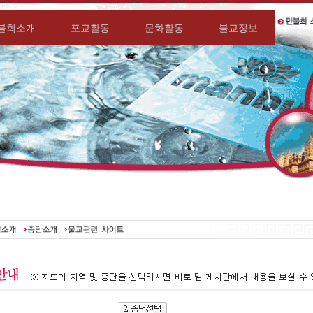
불회소개
포교활동
문화활동
불교정보