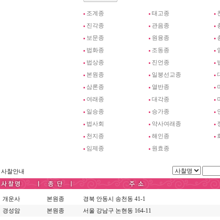
조계종
태고종
진각종
관음종
보문종
원융종
법화종
조동종
법상종
진언종
본원종
일붕선교종
삼론종
열반종
여래종
대각종
일승종
승가종
법사회
약사여래종
천지종
해인종
임제종
원효종
사찰안내
개운사
본원종
경북 안동시 송천동 41-1
경성암
본원종
서울 강남구 논현동 164-11