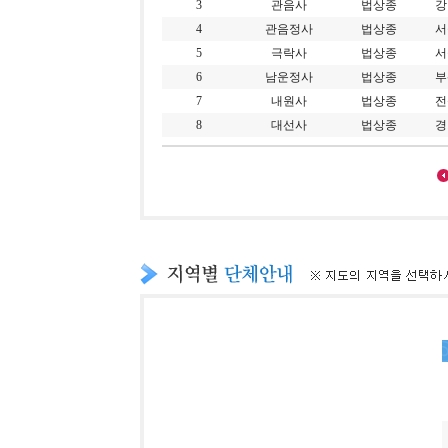
3
관음사
법상종
강
4
관음정사
법상종
서
5
극락사
법상종
서
6
남운정사
법상종
부
7
내원사
법상종
전
8
대선사
법상종
경