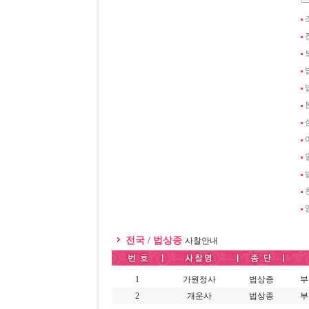
전국 / 법상종
사찰안내
1
가원정사
법상종
부
2
개운사
법상종
부