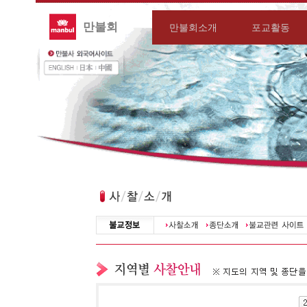
만불회
만불회소개
포교활동