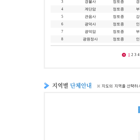
3
경불사
정토종
경
4
계단암
정토종
부
5
관음사
정토종
강
6
광덕사
정토종
인
7
광덕암
정토종
부
8
광원정사
정토종
인
1
2
3
4