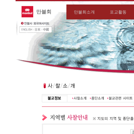
만불회
만불회소개
포교활동