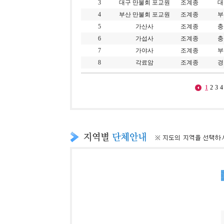
3
대구 만불회 포교원
조계종
대
4
부산 만불회 포교원
조계종
부
5
가산사
조계종
충
6
가섭사
조계종
충
7
가야사
조계종
부
8
각료암
조계종
경
1
2
3
4