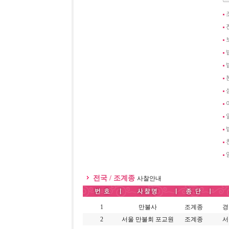
전국 / 조계종
사찰안내
1
만불사
조계종
경
2
서울 만불회 포교원
조계종
서