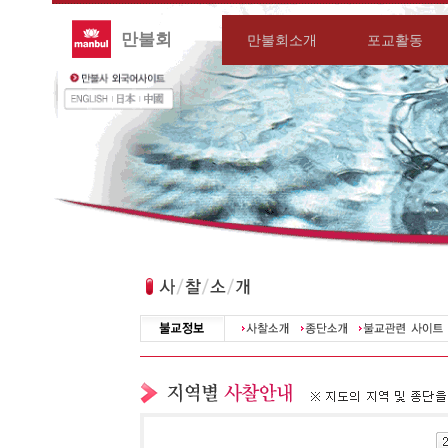
만불회
만불회소개
포교활동