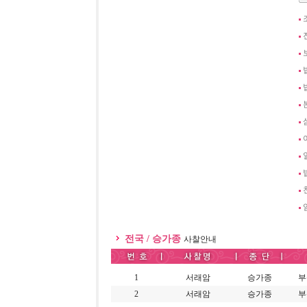
전국 / 승가종
사찰안내
1
서래암
승가종
부
2
서래암
승가종
부