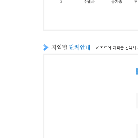
3
수월사
승가종
부