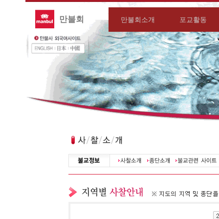
만불회
만불회소개
포교활동