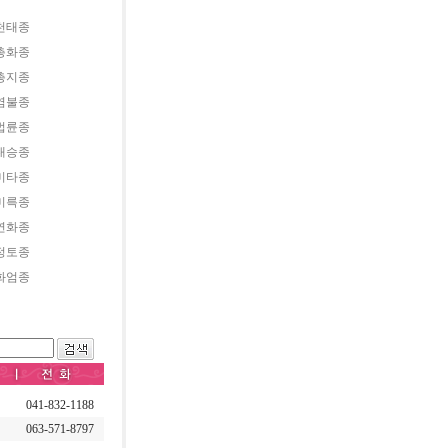
천태종
총화종
총지종
염불종
법륜종
대승종
미타종
미륵종
연화종
정토종
화엄종
041-832-1188
063-571-8797