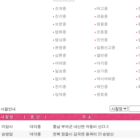
조계종
태고종
진각종
관음종
보문종
원융종
법화종
조동종
법상종
진언종
본원종
일붕선교종
삼론종
열반종
여래종
대각종
일승종
승가종
법사회
약사여래종
천지종
해인종
임제종
원효종
사찰안내
미암사
대각종
충남 부여군 내산면 저동리 산21-5
승방암
대각종
전북 정읍시 감곡면 용곽리 23 승방산