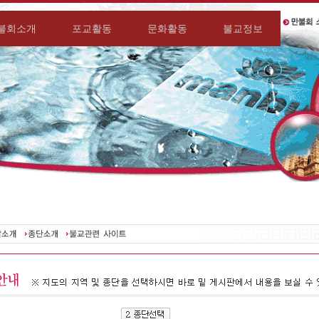
불회소개
포교활동
문화활동
불교정보