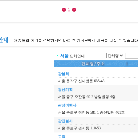
1
서울
단체안내
광불회
서울 동작구 신대방동 686-48
광산기획
서울 중구 오잔동 69-2 방림빌딩 4층
광성여행사
서울 종로구 청진동 581-1 중산빌딩 401호
광진불사
서울 종로구 견지동 110-53
교림